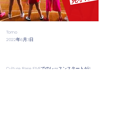
Tomo
2022年6月3日
Culture Base FIVEでのレッスンスタートが6
月8日（水）からに決定いたしました。
それに伴いレッスンスケジュールを更新して
Previous
Next
おりますので、ご確認ください。
​プライバシーポリシー
culturebasefive@gmail.com